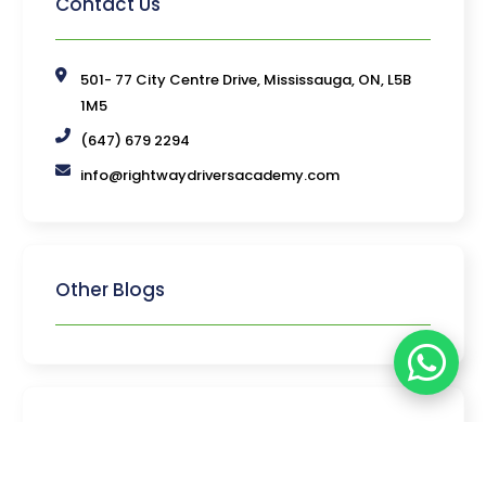
Contact Us
501- 77 City Centre Drive, Mississauga, ON, L5B
1M5
(647) 679 2294
info@rightwaydriversacademy.com
Other Blogs
Courses