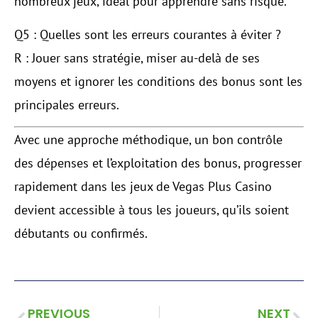
nombreux jeux, idéal pour apprendre sans risque.
Q5 : Quelles sont les erreurs courantes à éviter ?
R : Jouer sans stratégie, miser au-delà de ses
moyens et ignorer les conditions des bonus sont les
principales erreurs.
Avec une approche méthodique, un bon contrôle
des dépenses et l’exploitation des bonus, progresser
rapidement dans les jeux de Vegas Plus Casino
devient accessible à tous les joueurs, qu’ils soient
débutants ou confirmés.
PREVIOUS
NEXT