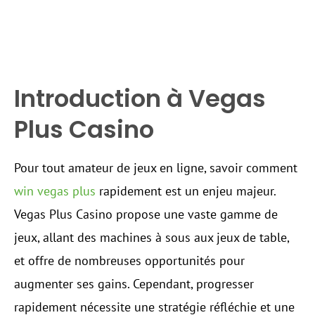
Introduction à Vegas
Plus Casino
Pour tout amateur de jeux en ligne, savoir comment
win vegas plus
rapidement est un enjeu majeur.
Vegas Plus Casino propose une vaste gamme de
jeux, allant des machines à sous aux jeux de table,
et offre de nombreuses opportunités pour
augmenter ses gains. Cependant, progresser
rapidement nécessite une stratégie réfléchie et une