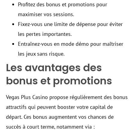
Profitez des bonus et promotions pour
maximiser vos sessions.
Fixez-vous une limite de dépense pour éviter
les pertes importantes.
Entraînez-vous en mode démo pour maîtriser
les jeux sans risque.
Les avantages des
bonus et promotions
Vegas Plus Casino propose régulièrement des bonus
attractifs qui peuvent booster votre capital de
départ. Ces bonus augmentent vos chances de
succès à court terme, notamment via :