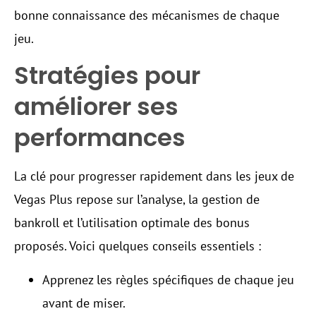
bonne connaissance des mécanismes de chaque
jeu.
Stratégies pour
améliorer ses
performances
La clé pour progresser rapidement dans les jeux de
Vegas Plus repose sur l’analyse, la gestion de
bankroll et l’utilisation optimale des bonus
proposés. Voici quelques conseils essentiels :
Apprenez les règles spécifiques de chaque jeu
avant de miser.