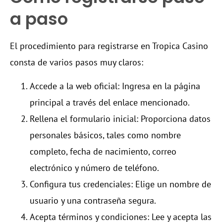
a paso
El procedimiento para registrarse en Tropica Casino
consta de varios pasos muy claros:
Accede a la web oficial: Ingresa en la página
principal a través del enlace mencionado.
Rellena el formulario inicial: Proporciona datos
personales básicos, tales como nombre
completo, fecha de nacimiento, correo
electrónico y número de teléfono.
Configura tus credenciales: Elige un nombre de
usuario y una contraseña segura.
Acepta términos y condiciones: Lee y acepta las