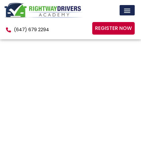
REGISTER NOW
(647) 679 2294