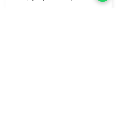
Other Blogs
Courses
Silver Package
Gold Package
Platinum Package