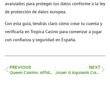
avanzados para proteger tus datos conforme a la ley
de protección de datos europea.
Con esta guía, tendrás claro cómo crear tu cuenta y
verificarla en Tropica Casino para comenzar a jugar
con confianza y seguridad en España.
PREVIOUS
NEXT
Queen Casino: affidabilità e reputazione tra i casino online più sicuri
Jouer à Aquawin Casino : quelles sont vos options de gain ?