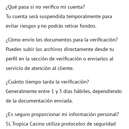
¿Qué pasa si no verifico mi cuenta?
Tu cuenta será suspendida temporalmente para
evitar riesgos y no podrás retirar fondos.
¿Cómo envío los documentos para la verificación?
Puedes subir los archivos directamente desde tu
perfil en la sección de verificación o enviarlos al
servicio de atención al cliente.
¿Cuánto tiempo tarda la verificación?
Generalmente entre 1 y 3 días hábiles, dependiendo
de la documentación enviada.
¿Es seguro proporcionar mi información personal?
Sí, Tropica Casino utiliza protocolos de seguridad