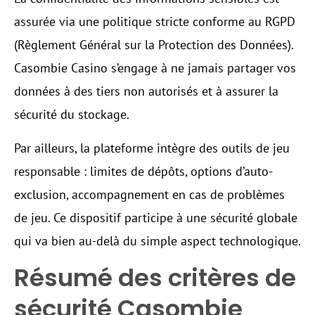
assurée via une politique stricte conforme au RGPD
(Règlement Général sur la Protection des Données).
Casombie Casino s’engage à ne jamais partager vos
données à des tiers non autorisés et à assurer la
sécurité du stockage.
Par ailleurs, la plateforme intègre des outils de jeu
responsable : limites de dépôts, options d’auto-
exclusion, accompagnement en cas de problèmes
de jeu. Ce dispositif participe à une sécurité globale
qui va bien au-delà du simple aspect technologique.
Résumé des critères de
sécurité Casombie