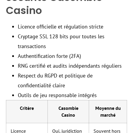
Casino
Licence officielle et régulation stricte
Cryptage SSL 128 bits pour toutes les
transactions
Authentification forte (2FA)
RNG certifié et audits indépendants réguliers
Respect du RGPD et politique de
confidentialité claire
Outils de jeu responsable intégrés
Critère
Casombie
Moyenne du
Casino
marché
Licence
Oui, juridiction
Souvent hors