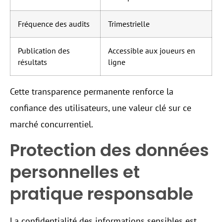
Fréquence des audits
Trimestrielle
Publication des
Accessible aux joueurs en
résultats
ligne
Cette transparence permanente renforce la
confiance des utilisateurs, une valeur clé sur ce
marché concurrentiel.
Protection des données
personnelles et
pratique responsable
La confidentialité des informations sensibles est