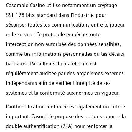
Casombie Casino utilise notamment un cryptage
SSL 128 bits, standard dans l’industrie, pour
sécuriser toutes les communications entre le joueur
et le serveur. Ce protocole empêche toute
interception non autorisée des données sensibles,
comme les informations personnelles ou les détails
bancaires. Par ailleurs, la plateforme est
régulièrement auditée par des organismes externes
indépendants afin de vérifier l’intégrité de ses
systèmes et la conformité aux normes en vigueur.
L’authentification renforcée est également un critère
important. Casombie propose des options comme la
double authentification (2FA) pour renforcer la