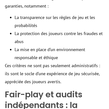
garanties, notamment :
La transparence sur les règles de jeu et les
probabilités
La protection des joueurs contre les fraudes et
abus
La mise en place d’un environnement
responsable et éthique
Ces critères ne sont pas seulement administratifs :
ils sont le socle d’une expérience de jeu sécurisée,
appréciée des joueurs avertis.
Fair-play et audits
indépendants : la