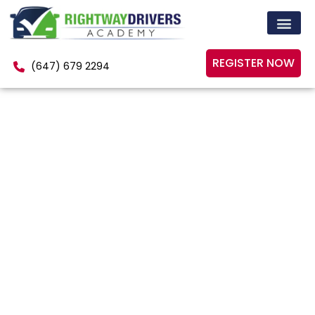
REGISTER NOW
(647) 679 2294