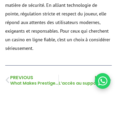
matière de sécurité. En alliant technologie de
pointe, régulation stricte et respect du joueur, elle
répond aux attentes des utilisateurs modernes,
exigeants et responsables. Pour ceux qui cherchent
un casino en ligne fiable, c’est un choix à considérer
sérieusement.
PREVIOUS
NEXT
What Makes Prestige Spin Casino a Top Choice for UK Players
L’accès au support client Jackpot Bob Casino est-il rapide et efficace ?