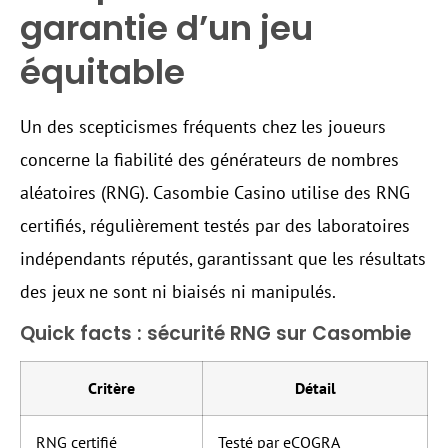
garantie d’un jeu
équitable
Un des scepticismes fréquents chez les joueurs
concerne la fiabilité des générateurs de nombres
aléatoires (RNG). Casombie Casino utilise des RNG
certifiés, régulièrement testés par des laboratoires
indépendants réputés, garantissant que les résultats
des jeux ne sont ni biaisés ni manipulés.
Quick facts : sécurité RNG sur Casombie
Critère
Détail
RNG certifié
Testé par eCOGRA