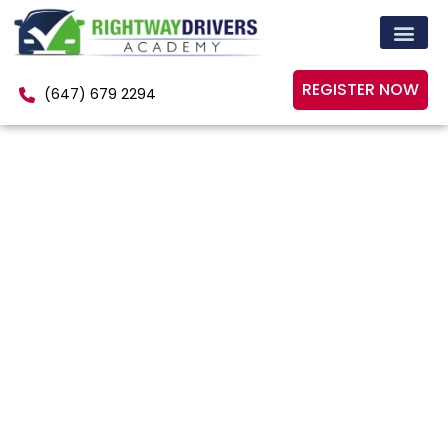
REGISTER NOW
(647) 679 2294