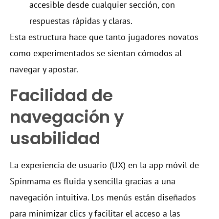
accesible desde cualquier sección, con
respuestas rápidas y claras.
Esta estructura hace que tanto jugadores novatos
como experimentados se sientan cómodos al
navegar y apostar.
Facilidad de
navegación y
usabilidad
La experiencia de usuario (UX) en la app móvil de
Spinmama es fluida y sencilla gracias a una
navegación intuitiva. Los menús están diseñados
para minimizar clics y facilitar el acceso a las