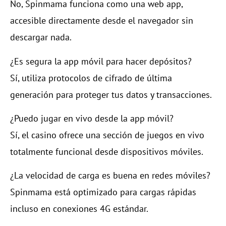
No, Spinmama funciona como una web app,
accesible directamente desde el navegador sin
descargar nada.
¿Es segura la app móvil para hacer depósitos?
Sí, utiliza protocolos de cifrado de última
generación para proteger tus datos y transacciones.
¿Puedo jugar en vivo desde la app móvil?
Sí, el casino ofrece una sección de juegos en vivo
totalmente funcional desde dispositivos móviles.
¿La velocidad de carga es buena en redes móviles?
Spinmama está optimizado para cargas rápidas
incluso en conexiones 4G estándar.