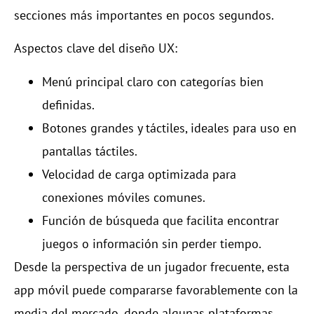
secciones más importantes en pocos segundos.
Aspectos clave del diseño UX:
Menú principal claro con categorías bien
definidas.
Botones grandes y táctiles, ideales para uso en
pantallas táctiles.
Velocidad de carga optimizada para
conexiones móviles comunes.
Función de búsqueda que facilita encontrar
juegos o información sin perder tiempo.
Desde la perspectiva de un jugador frecuente, esta
app móvil puede compararse favorablemente con la
media del mercado, donde algunas plataformas