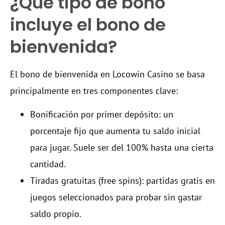
¿Qué tipo de bono
incluye el bono de
bienvenida?
El bono de bienvenida en Locowin Casino se basa
principalmente en tres componentes clave:
Bonificación por primer depósito: un
porcentaje fijo que aumenta tu saldo inicial
para jugar. Suele ser del 100% hasta una cierta
cantidad.
Tiradas gratuitas (free spins): partidas gratis en
juegos seleccionados para probar sin gastar
saldo propio.