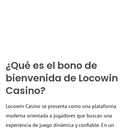
¿Qué es el bono de
bienvenida de Locowin
Casino?
Locowin Casino se presenta como una plataforma
moderna orientada a jugadores que buscan una
experiencia de juego dinámica y confiable. En un