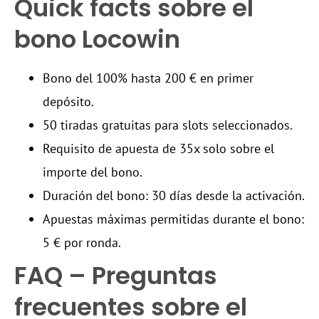
Quick facts sobre el
bono Locowin
Bono del 100% hasta 200 € en primer
depósito.
50 tiradas gratuitas para slots seleccionados.
Requisito de apuesta de 35x solo sobre el
importe del bono.
Duración del bono: 30 días desde la activación.
Apuestas máximas permitidas durante el bono:
5 € por ronda.
FAQ – Preguntas
frecuentes sobre el