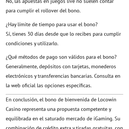
No, las apuestas en juegos live no suelen contar
para cumplir el rollover del bono.
¿Hay límite de tiempo para usar el bono?
Sí, tienes 30 días desde que lo recibes para cumplir
condiciones y utilizarlo.
¿Qué métodos de pago son válidos para el bono?
Generalmente, depósitos con tarjetas, monederos
electrónicos y transferencias bancarias. Consulta en
la web oficial las opciones específicas.
En conclusión, el bono de bienvenida de Locowin
Casino representa una propuesta competente y
equilibrada en el saturado mercado de iGaming. Su
combinación de crédito extra y tiradas gratuitas, con