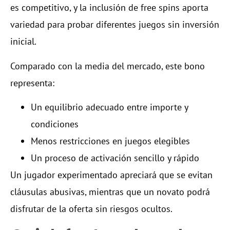
es competitivo, y la inclusión de free spins aporta
variedad para probar diferentes juegos sin inversión
inicial.
Comparado con la media del mercado, este bono
representa:
Un equilibrio adecuado entre importe y
condiciones
Menos restricciones en juegos elegibles
Un proceso de activación sencillo y rápido
Un jugador experimentado apreciará que se evitan
cláusulas abusivas, mientras que un novato podrá
disfrutar de la oferta sin riesgos ocultos.