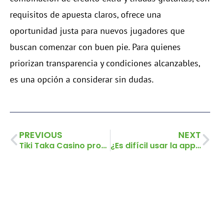
requisitos de apuesta claros, ofrece una
oportunidad justa para nuevos jugadores que
buscan comenzar con buen pie. Para quienes
priorizan transparencia y condiciones alcanzables,
es una opción a considerar sin dudas.
PREVIOUS
NEXT
Tiki Taka Casino propose-t-il des options de jeu responsables pour les membres ?
¿Es difícil usar la app móvil de Spinmama Casino?