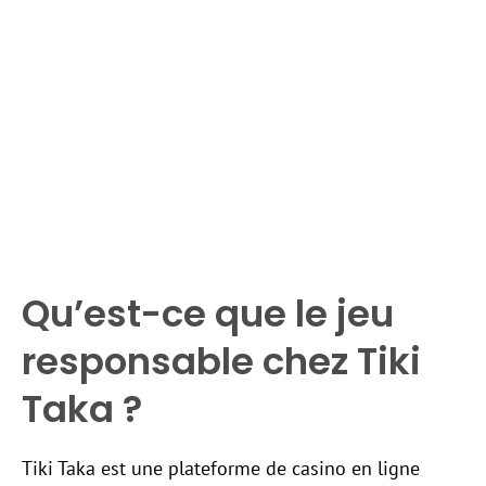
Qu’est-ce que le jeu
responsable chez Tiki
Taka ?
Tiki Taka est une plateforme de casino en ligne