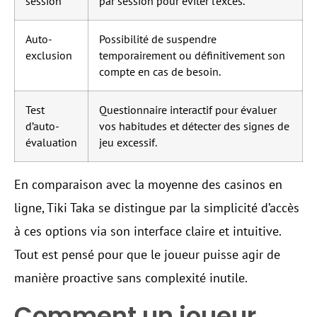
session
par session pour éviter l’excès.
Auto-
Possibilité de suspendre
exclusion
temporairement ou définitivement son
compte en cas de besoin.
Test
Questionnaire interactif pour évaluer
d’auto-
vos habitudes et détecter des signes de
évaluation
jeu excessif.
En comparaison avec la moyenne des casinos en
ligne, Tiki Taka se distingue par la simplicité d’accès
à ces options via son interface claire et intuitive.
Tout est pensé pour que le joueur puisse agir de
manière proactive sans complexité inutile.
Comment un joueur