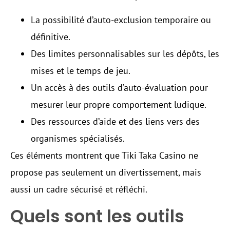
La possibilité d’auto-exclusion temporaire ou
définitive.
Des limites personnalisables sur les dépôts, les
mises et le temps de jeu.
Un accès à des outils d’auto-évaluation pour
mesurer leur propre comportement ludique.
Des ressources d’aide et des liens vers des
organismes spécialisés.
Ces éléments montrent que Tiki Taka Casino ne
propose pas seulement un divertissement, mais
aussi un cadre sécurisé et réfléchi.
Quels sont les outils