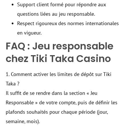
Support client formé pour répondre aux
questions liées au jeu responsable.
Respect rigoureux des normes internationales
en vigueur.
FAQ : Jeu responsable
chez Tiki Taka Casino
1. Comment activer les limites de dépôt sur Tiki
Taka ?
Il suffit de se rendre dans la section « Jeu
Responsable » de votre compte, puis de définir les
plafonds souhaités pour chaque période (jour,
semaine, mois).