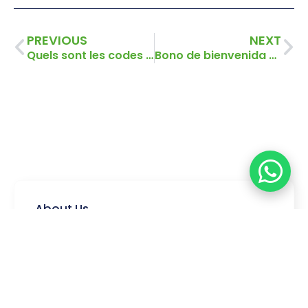
PREVIOUS
NEXT
Quels sont les codes promo actifs en ce moment sur Casino Magius ?
Bono de bienvenida Locowin Casino: qué ofrece realmente
About Us
Rightway Drivers Mississauga is a Ministry
Approved Driving School that offers Top Quality
Driver Training, Drivers Education (BDE) Courses,
and individual G2-G Driving