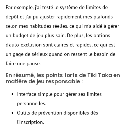
Par exemple, j’ai testé le système de limites de
dépôt et j’ai pu ajuster rapidement mes plafonds
selon mes habitudes réelles, ce qui m’a aidé à gérer
un budget de jeu plus sain. De plus, les options
d’auto-exclusion sont claires et rapides, ce qui est
un gage de sérieux quand on ressent le besoin de
faire une pause.
En résumé, les points forts de Tiki Taka en
matière de jeu responsable :
Interface simple pour gérer ses limites
personnelles.
Outils de prévention disponibles dès
l’inscription.