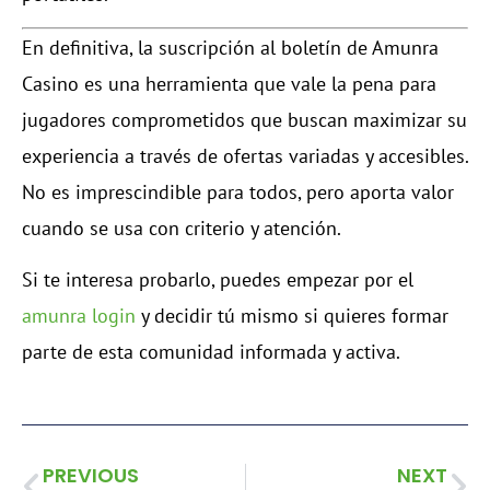
En definitiva, la suscripción al boletín de Amunra
Casino es una herramienta que vale la pena para
jugadores comprometidos que buscan maximizar su
experiencia a través de ofertas variadas y accesibles.
No es imprescindible para todos, pero aporta valor
cuando se usa con criterio y atención.
Si te interesa probarlo, puedes empezar por el
amunra login
y decidir tú mismo si quieres formar
parte de esta comunidad informada y activa.
PREVIOUS
NEXT