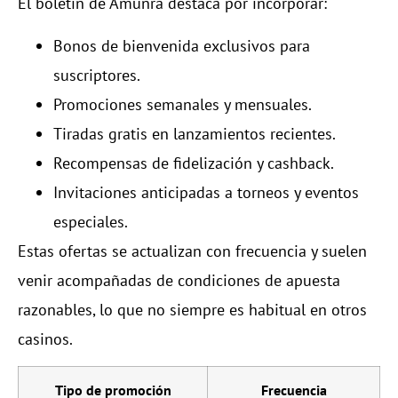
El boletín de Amunra destaca por incorporar:
Bonos de bienvenida exclusivos para
suscriptores.
Promociones semanales y mensuales.
Tiradas gratis en lanzamientos recientes.
Recompensas de fidelización y cashback.
Invitaciones anticipadas a torneos y eventos
especiales.
Estas ofertas se actualizan con frecuencia y suelen
venir acompañadas de condiciones de apuesta
razonables, lo que no siempre es habitual en otros
casinos.
Tipo de promoción
Frecuencia