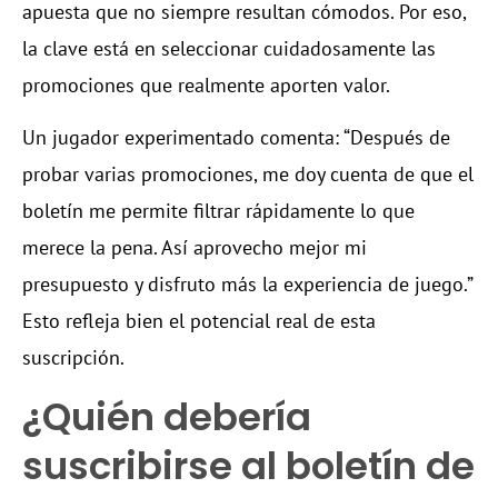
apuesta que no siempre resultan cómodos. Por eso,
la clave está en seleccionar cuidadosamente las
promociones que realmente aporten valor.
Un jugador experimentado comenta: “Después de
probar varias promociones, me doy cuenta de que el
boletín me permite filtrar rápidamente lo que
merece la pena. Así aprovecho mejor mi
presupuesto y disfruto más la experiencia de juego.”
Esto refleja bien el potencial real de esta
suscripción.
¿Quién debería
suscribirse al boletín de