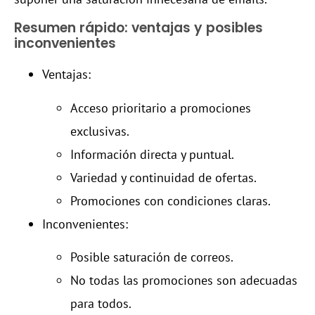
Resumen rápido: ventajas y posibles
inconvenientes
Ventajas:
Acceso prioritario a promociones
exclusivas.
Información directa y puntual.
Variedad y continuidad de ofertas.
Promociones con condiciones claras.
Inconvenientes:
Posible saturación de correos.
No todas las promociones son adecuadas
para todos.