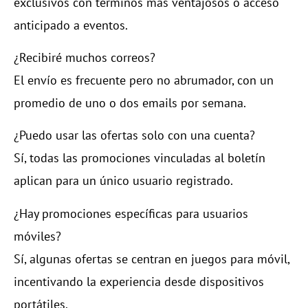
exclusivos con términos más ventajosos o acceso
anticipado a eventos.
¿Recibiré muchos correos?
El envío es frecuente pero no abrumador, con un
promedio de uno o dos emails por semana.
¿Puedo usar las ofertas solo con una cuenta?
Sí, todas las promociones vinculadas al boletín
aplican para un único usuario registrado.
¿Hay promociones específicas para usuarios
móviles?
Sí, algunas ofertas se centran en juegos para móvil,
incentivando la experiencia desde dispositivos
portátiles.