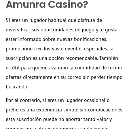
Amunra Casino?
Si eres un jugador habitual que disfruta de
diversificar sus oportunidades de juego y te gusta
estar informado sobre nuevas bonificaciones,
promociones exclusivas o eventos especiales, la
suscripción es una opción recomendable. También
es útil para quienes valoran la comodidad de recibir
ofertas directamente en su correo sin perder tiempo
buscando.
Por el contrario, si eres un jugador ocasional o
prefieres una experiencia simple sin complicaciones,
esta suscripción puede no aportar tanto valor y
suponer una saturación innecesaria de emails.