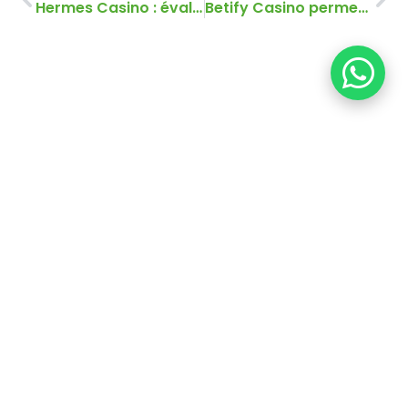
Hermes Casino : évaluation des méthodes de paiement acceptées
Betify Casino permet-il d’annuler une mise en cours dans certains jeux ?
About Us
Rightway Drivers Mississauga is a Ministry
Approved Driving School that offers Top Quality
Driver Training, Drivers Education (BDE) Courses,
and individual G2-G Driving
Lessons in Mississauga.
Contact Us